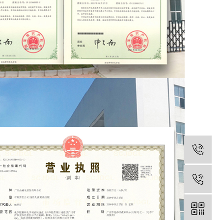
小品
小赫