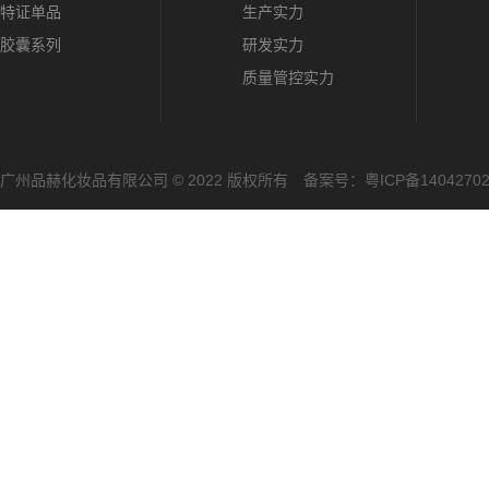
特证单品
生产实力
胶囊系列
研发实力
质量管控实力
广州品赫化妆品有限公司 © 2022 版权所有 备案号：
粤ICP备1404270